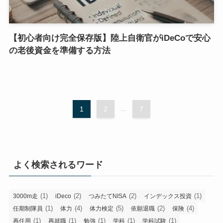
【初心者向け完全保存版】陸上自衛官がiDeCoで安心
の老後資金を準備する方法
1
2
...
7
よく検索されるワード
(1)
(2)
(2)
(1)
3000m走
iDeco
つみたてNISA
インデックス投資
(1)
(4)
(5)
(2)
(4)
任期制隊員
体力
体力検定
依願退職
保険
(1)
(1)
(1)
(1)
(1)
再任用
再就職
勉強
学科
学科試験