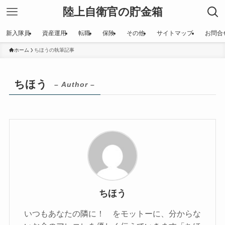
陸上自衛官の貯金箱
新入隊員
資産運用
転職
保険
その他
サイトマップ
お問合
ホーム
ちほうの執筆記事
ちほう
– Author –
ちほう
いつもあなたの隣に！ をモットーに、分からな