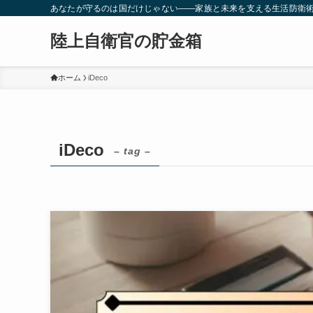
あなたが守るのは国だけじゃない――家族と未来を支える生活防衛
陸上自衛官の貯金箱
ホーム
iDeco
iDeco
– tag –