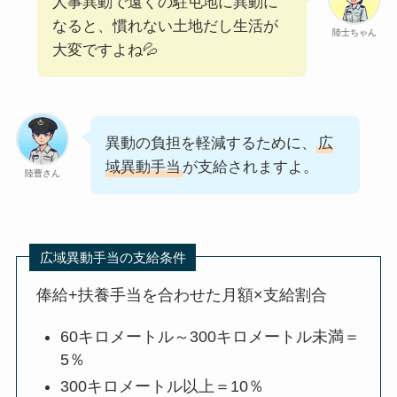
人事異動で遠くの駐屯地に異動に
なると、慣れない土地だし生活が
陸士ちゃん
大変ですよね💦
異動の負担を軽減するために、
広
域異動手当
が支給されますよ。
陸曹さん
広域異動手当の支給条件
俸給+扶養手当を合わせた月額×支給割合
60キロメートル～300キロメートル未満＝
5％
300キロメートル以上＝10％