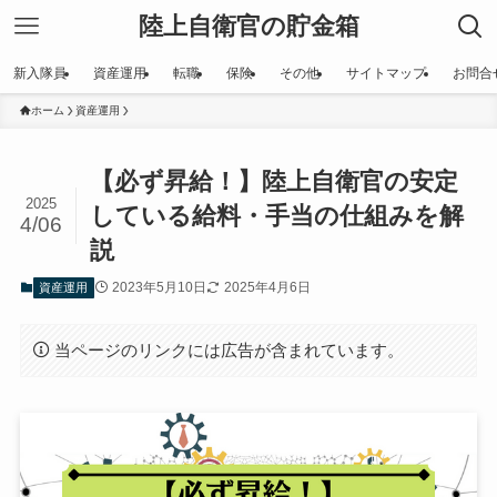
陸上自衛官の貯金箱
新入隊員
資産運用
転職
保険
その他
サイトマップ
お問合
ホーム
資産運用
【必ず昇給！】陸上自衛官の安定
2025
している給料・手当の仕組みを解
4/06
説
2023年5月10日
2025年4月6日
資産運用
当ページのリンクには広告が含まれています。